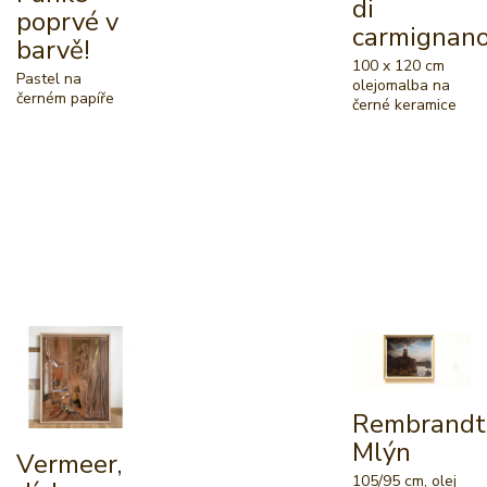
di
poprvé v
carmignan
barvě!
100 x 120 cm
Pastel na
olejomalba na
černém papíře
černé keramice
Rembrandt
Mlýn
Vermeer,
105/95 cm, olej