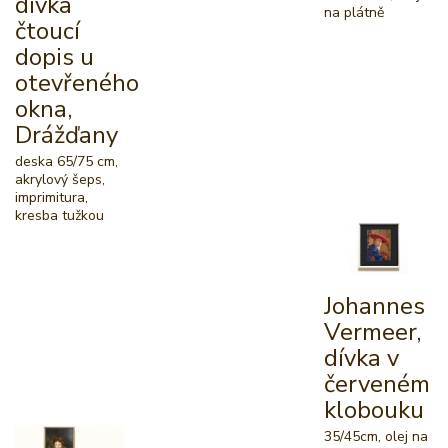
dívka
na plátně
čtoucí
dopis u
otevřeného
okna,
Drážďany
deska 65/75 cm,
akrylový šeps,
imprimitura,
kresba tužkou
Johannes
Vermeer,
dívka v
červeném
klobouku
35/45cm, olej na