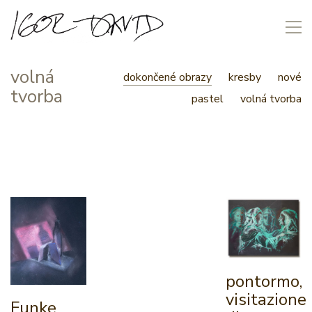
volná
dokončené obrazy
kresby
nové
tvorba
pastel
volná tvorba
pontormo,
visitazione
Funke