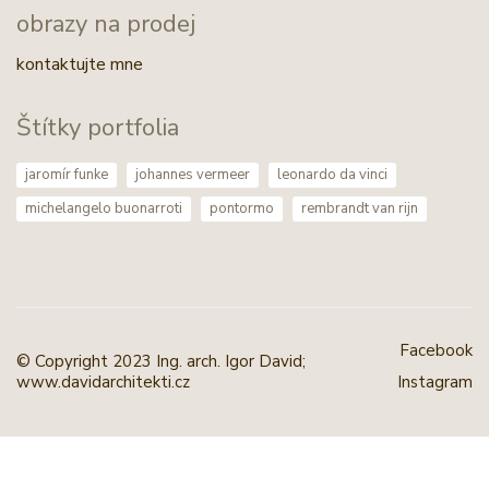
portfolia
obrazy na prodej
kontaktujte mne
Štítky portfolia
jaromír funke
johannes vermeer
leonardo da vinci
michelangelo buonarroti
pontormo
rembrandt van rijn
Facebook
© Copyright 2023 Ing. arch. Igor David;
www.davidarchitekti.cz
Instagram