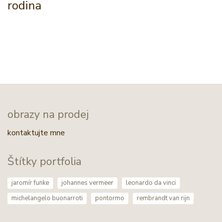
rodina
obrazy na prodej
kontaktujte mne
Štítky portfolia
jaromír funke
johannes vermeer
leonardo da vinci
michelangelo buonarroti
pontormo
rembrandt van rijn