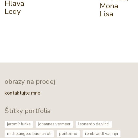
Hlava
Mona
Ledy
Lisa
obrazy na prodej
kontaktujte mne
Štítky portfolia
jaromír funke
johannes vermeer
leonardo da vinci
michelangelo buonarroti
pontormo
rembrandt van rijn