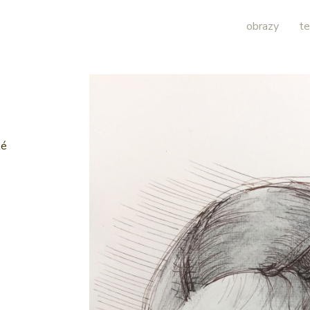
obrazy
te
ké