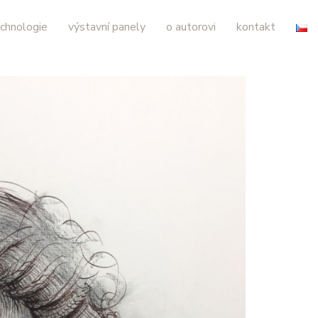
chnologie
výstavní panely
o autorovi
kontakt