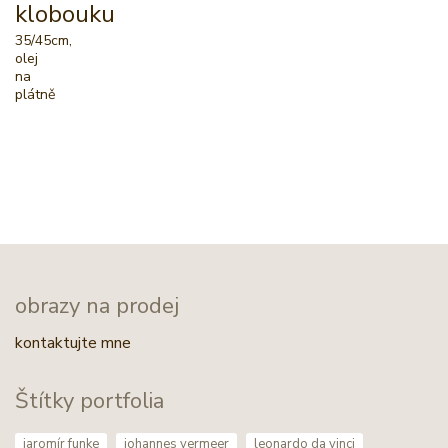
klobouku
35/45cm,
olej
na
plátně
obrazy na prodej
kontaktujte mne
Štítky portfolia
jaromír funke
johannes vermeer
leonardo da vinci