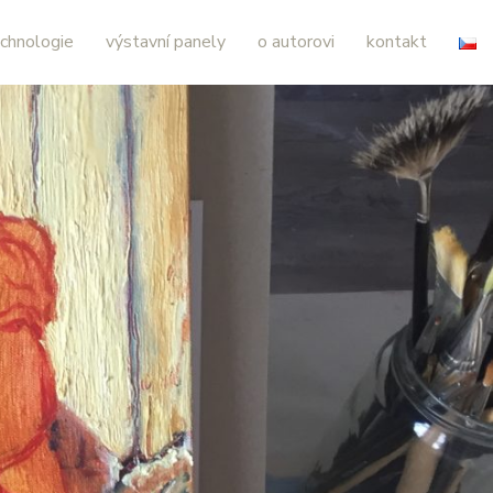
chnologie
výstavní panely
o autorovi
kontakt