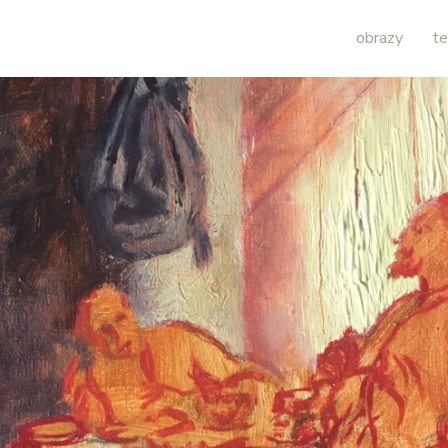
obrazy
te