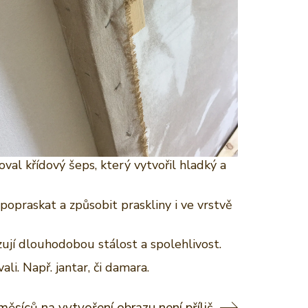
val křídový šeps, který vytvořil hladký a
popraskat a způsobit praskliny i ve vrstvě
ují dlouhodobou stálost a spolehlivost.
li. Např. jantar, či damara.
měsíců na vytvoření obrazu není příliš