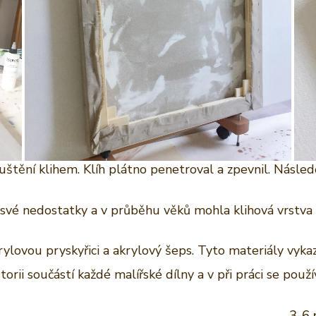
tění klihem. Klíh plátno penetroval a zpevnil. Následo
 své nedostatky a v průběhu věků mohla klihová vrstva 
lovou pryskyřici a akrylový šeps. Tyto materiály vykaz
ii součástí každé malířské dílny a v při práci se používa
3-6 