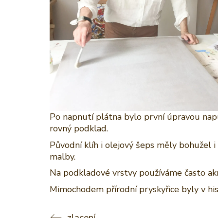
Po napnutí plátna bylo první úpravou napuš
rovný podklad.
Původní klíh i olejový šeps měly bohužel i
malby.
Na podkladové vrstvy používáme často akry
Mimochodem přírodní pryskyřice byly v histor
zlacení