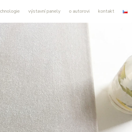
chnologie
výstavní panely
o autorovi
kontakt