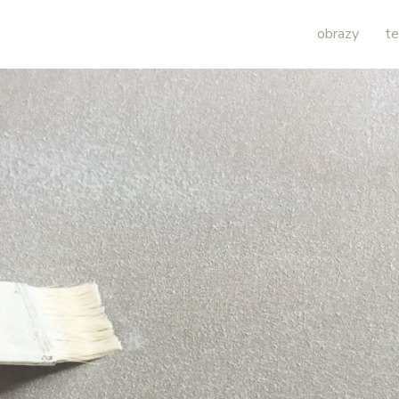
obrazy
te